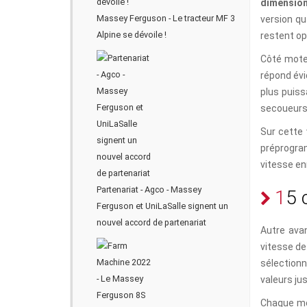
dimension
Massey Ferguson - Le tracteur MF 3
version qu
Alpine se dévoile !
restent op
Côté mote
répond évi
plus puiss
secoueurs,
Sur cette 
préprogram
vitesse en
Partenariat - Agco - Massey
1
5
Ferguson et UniLaSalle signent un
nouvel accord de partenariat
Autre ava
vitesse de 
sélectionn
valeurs jus
Chaque mo