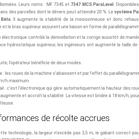
allonnées. Leurs noms : MF 7345 et
7347 MCS ParaLevel
. Disponible
dans des parcelles dont le dévers peut atteindre 20 %. Le
système Pa
Béta
. Il augmente la stabilité de la moissonneuse et donc rehauss
re et le bras supérieur assurent une liaison en forme de parallélogram
 électronique contrôle la dénivellation et la corrige aussitôt de maniè
ce hydrostatique supérieur, les ingénieurs ont augmenté la taille de 
ite, l’opérateur bénéficie de deux modes :
e : les roues de la machine s’abaissent et par l’effet du parallélogramme
km/h maximum.
ail : c'est l'électronique qui gère automatiquement la hauteur des roues
 augmente et accroît la stabilité. La vitesse est bridée à 18 km/h, pour
lteuse.
f
o
r
m
a
n
c
e
s
d
e
r
é
c
o
l
t
e
a
c
c
r
u
e
s
tte technologie, la largeur n'excède pas 3,5 m, le gabarit correct p