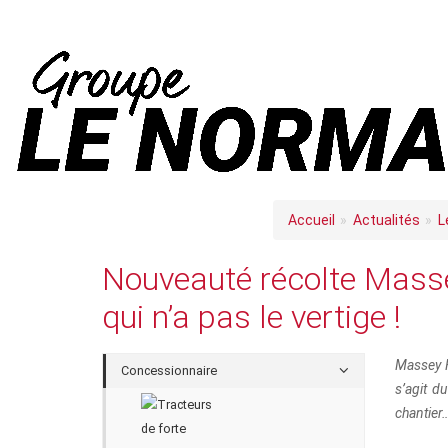
Accueil
Actualités
L
Nouveauté récolte Masse
qui n’a pas le vertige !
Massey F
Concessionnaire
s’agit d
chantier