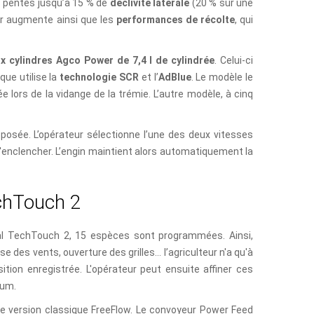
es pentes jusqu’à 15 % de
déclivité latérale
(20 % sur une
eur augmente ainsi que les
performances de récolte
, qui
ix cylindres Agco Power de 7,4 l de cylindrée
. Celui-ci
que utilise la
technologie SCR
et l’
AdBlue
. Le modèle le
 lors de la vidange de la trémie. L’autre modèle, à cinq
posée. L’opérateur sélectionne l’une des deux vitesses
 l'enclencher. L’engin maintient alors automatiquement la
c
h
T
o
u
c
h
2
inal TechTouch 2, 15 espèces sont programmées. Ainsi,
se des vents, ouverture des grilles… l’agriculteur n'a qu'à
sition enregistrée. L'opérateur peut ensuite affiner ces
mum.
e version classique FreeFlow. Le convoyeur Power Feed