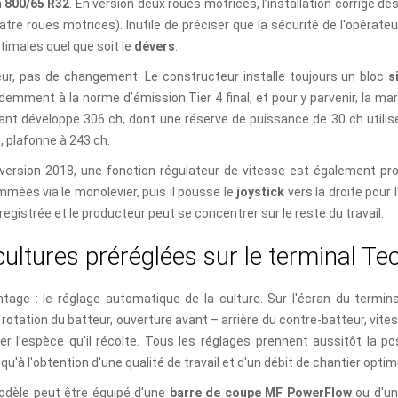
 800/65 R32
. En version deux roues motrices, l’installation corrige d
atre roues motrices). Inutile de préciser que la sécurité de l'opérat
timales quel que soit le
dévers
.
ur, pas de changement. Le constructeur installe toujours un bloc
s
demment à la norme d’émission Tier 4 final, et pour y parvenir, la mar
ant développe 306 ch, dont une réserve de puissance de 30 ch utilisée
 plafonne à 243 ch.
version 2018, une fonction régulateur de vitesse est également pro
mées via le monolevier, puis il pousse le
joystick
vers la droite pour
registrée et le producteur peut se concentrer sur le reste du travail.
c
u
l
t
u
r
e
s
p
r
é
r
é
g
l
é
e
s
s
u
r
l
e
t
e
r
m
i
n
a
l
T
e
ntage : le réglage automatique de la culture. Sur l'écran du term
rotation du batteur, ouverture avant – arrière du contre-batteur, vites
er l’espèce qu'il récolte. Tous les réglages prennent aussitôt la po
qu'à l'obtention d'une qualité de travail et d'un débit de chantier opti
dèle peut être équipé d'une
barre de coupe MF PowerFlow
ou d'un