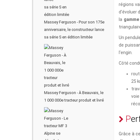
régions v
d'évoluer 
la
gamme 
Massey Ferguson - Pour son 175e
triangulai
anniversaire, le constructeur lance
sa série S en édition limitée
Un pendule
de puissan
l'engin.
Côté condu
rout
25 
trav
Massey Ferguson - À Beauvais, le
voie
1 000 000e tracteur produit et livré
réco
P
e
r
Grâce à ce