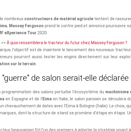
 de nombreux
constructeurs de matériel agricole
tentent de rassurer 
ima
,
Massey Ferguson
prend le contre pied et annonce poursuivre sa
F eXperience Tour
2020.
i >>
À quoi ressemblera le tracteur du futur chez Massey Ferguson ?
arque, l'objectif est de maintenir le lancement des nouveaux tracteur
eneurs pourront aussi tester les engins directement sur leur exploi
ion sur le terrain
.
"
g
u
e
r
r
e
"
d
e
s
a
l
o
n
s
e
r
a
i
t
-
e
l
l
e
d
é
c
l
a
r
é
e
la programmation des salons perturbe l'écosystème du
machinisme 
ma
en Espagne et de l'
Eima
en Italie, le salon parisien se déroulera
un chevauchement de dates avec l'Eima à Bologne (Italie). Le choix, qui
marques, dont la structure de stand se promène d'étape en étape. Une
cteur beauvaisien fût l'un des premiers à adopter la stratégie visant 