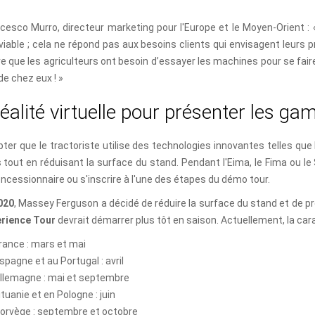
cesco Murro, directeur marketing pour l'Europe et le Moyen-Orient :
 viable ; cela ne répond pas aux besoins clients qui envisagent leur
e que les agriculteurs ont besoin d’essayer les machines pour se faire
de chez eux ! »
é
a
l
i
t
é
v
i
r
t
u
e
l
l
e
p
o
u
r
p
r
é
s
e
n
t
e
r
l
e
s
g
a
er que le tractoriste utilise des technologies innovantes telles que
tout en réduisant la surface du stand. Pendant l'Eima, le Fima ou le
ncessionnaire ou s'inscrire à l'une des étapes du démo tour.
020
, Massey Ferguson a décidé de réduire la surface du stand et de p
rience Tour
devrait démarrer plus tôt en saison. Actuellement, la carav
rance : mars et mai
spagne et au Portugal : avril
llemagne : mai et septembre
ituanie et en Pologne : juin
orvège : septembre et octobre