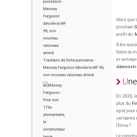
Alors que
prochain
S
profit du
M
À lire auss
Selon la m
et entrepr
Tracteurs de forte puissance -
démonstrat
Massey Ferguson dévoile le MF 9S,
son nouveau vaisseau amiral
U
n
e
En 2020, 
plus du
Fi
opté pour 
certaines 
l'Eima ?
Le constru