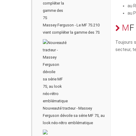
au R
au P
Massey Ferguson - Le MF 7S.210
M
F
vient compléter la gamme des 7S
Toujours s
secteur, te
Nouveauté tracteur - Massey
Ferguson dévoile sa série MF 7S, au
look néo-rétro emblématique