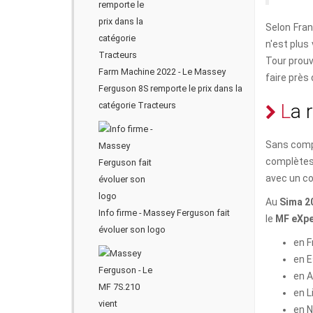
Selon Fran
n'est plus
Tour prouv
Farm Machine 2022 - Le Massey
faire près 
Ferguson 8S remporte le prix dans la
catégorie Tracteurs
L
a
r
Sans compt
complètes 
avec un co
Au
Sima 2
Info firme - Massey Ferguson fait
le
MF eXpe
évoluer son logo
en F
en E
en A
en L
en N