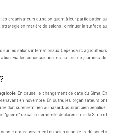
les organisateurs du salon quant à leur participation au
 stratégie en matière de salons : diminuer la surface au
s sur les salons internationaux. Cependant, agriculteurs
tation, via les concessionnaires ou lors de journées de
?
agricole
. En cause, le changement de date du Sima. En
 dorénavant en novembre. En outre, les organisateurs ont
 ne doit sûrement rien au hasard, pourrait bien pénaliser
 "guerre" de salon serait-elle déclarée entre le Sima et
à passer progressivement du salon agricole traditionnel à