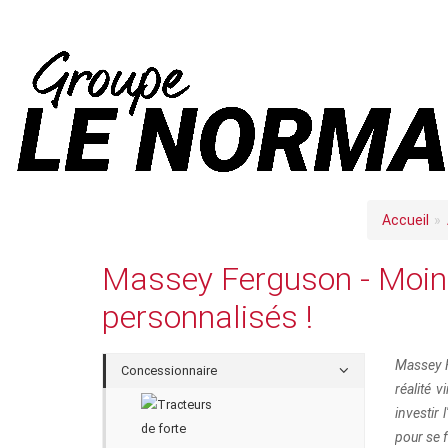
Accueil
Massey Ferguson - Moins
personnalisés !
Massey F
Concessionnaire
réalité v
investir
pour se f