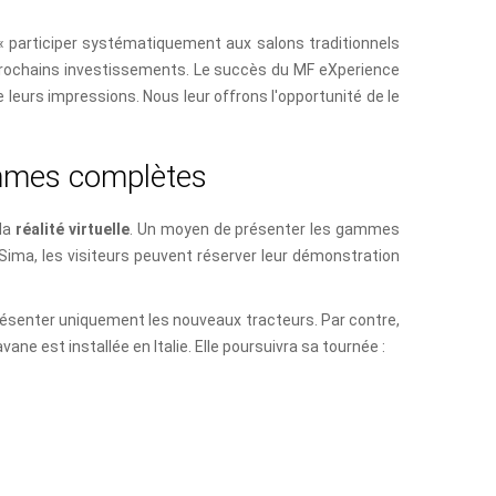
 « participer systématiquement aux salons traditionnels
s prochains investissements. Le succès du MF eXperience
 leurs impressions. Nous leur offrons l'opportunité de le
m
m
e
s
c
o
m
p
l
è
t
e
s
 la
réalité virtuelle
. Un moyen de présenter les gammes
 Sima, les visiteurs peuvent réserver leur démonstration
résenter uniquement les nouveaux tracteurs. Par contre,
ane est installée en Italie. Elle poursuivra sa tournée :