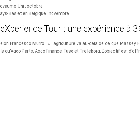
oyaume-Uni : octobre
ays-Bas et en Belgique : novembre
e
X
p
e
r
i
e
n
c
e
T
o
u
r
:
u
n
e
e
x
p
é
r
i
e
n
c
e
à
3
elon Francesco Murro : « l'agriculture va au-delà de ce que Massey 
ls qu'Agco Parts, Agco Finance, Fuse et Trelleborg. L'objectif est d'off