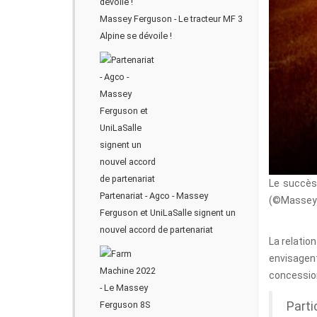
Massey Ferguson - Le tracteur MF 3
Alpine se dévoile !
Le succès
Partenariat - Agco - Massey
(©Massey 
Ferguson et UniLaSalle signent un
nouvel accord de partenariat
La relatio
envisagen
concession
Parti