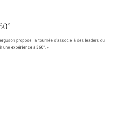
6
0
°
Ferguson propose, la tournée s'associe à des leaders du
rir une
expérience à 360°
. »