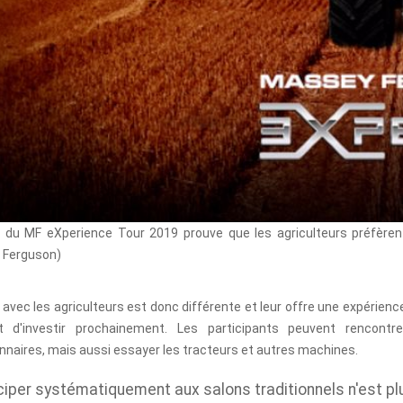
 du MF eXperience Tour 2019 prouve que les agriculteurs préfèrent
Ferguson)
n avec les agriculteurs est donc différente et leur offre une expérien
t d'investir prochainement. Les participants peuvent rencon
naires, mais aussi essayer les tracteurs et autres machines.
ciper systématiquement aux salons traditionnels n'est pl