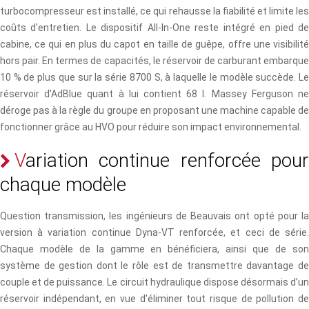
turbocompresseur est installé, ce qui rehausse la fiabilité et limite les
coûts d'entretien. Le dispositif All-In-One reste intégré en pied de
cabine, ce qui en plus du capot en taille de guêpe, offre une visibilité
hors pair. En termes de capacités, le réservoir de carburant embarque
10 % de plus que sur la série 8700 S, à laquelle le modèle succède. Le
réservoir d'AdBlue quant à lui contient 68 l. Massey Ferguson ne
déroge pas à la règle du groupe en proposant une machine capable de
fonctionner grâce au HVO pour réduire son impact environnemental.
V
a
r
i
a
t
i
o
n
c
o
n
t
i
n
u
e
r
e
n
f
o
r
c
é
e
p
o
u
c
h
a
q
u
e
m
o
d
è
l
e
Question transmission, les ingénieurs de Beauvais ont opté pour la
version à variation continue Dyna-VT renforcée, et ceci de série.
Chaque modèle de la gamme en bénéficiera, ainsi que de son
système de gestion dont le rôle est de transmettre davantage de
couple et de puissance. Le circuit hydraulique dispose désormais d’un
réservoir indépendant, en vue d'éliminer tout risque de pollution de