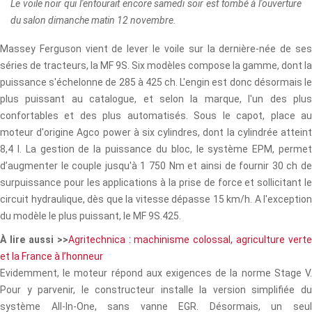
Le voile noir qui l'entourait encore samedi soir est tombé à l'ouverture
du salon dimanche matin 12 novembre.
Massey Ferguson vient de lever le voile sur la dernière-née de ses
séries de tracteurs, la MF 9S. Six modèles compose la gamme, dont la
puissance s'échelonne de 285 à 425 ch. L'engin est donc désormais le
plus puissant au catalogue, et selon la marque, l'un des plus
confortables et des plus automatisés. Sous le capot, place au
moteur d'origine Agco power à six cylindres, dont la cylindrée atteint
8,4 l. La gestion de la puissance du bloc, le système EPM, permet
d’augmenter le couple jusqu'à 1 750 Nm et ainsi de fournir 30 ch de
surpuissance pour les applications à la prise de force et sollicitant le
circuit hydraulique, dès que la vitesse dépasse 15 km/h. A l'exception
du modèle le plus puissant, le MF 9S.425.
À lire aussi >>
Agritechnica : machinisme colossal, agriculture verte
et la France à l’honneur
Evidemment, le moteur répond aux exigences de la norme Stage V.
Pour y parvenir, le constructeur installe la version simplifiée du
système All-In-One, sans vanne EGR. Désormais, un seul