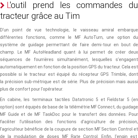
L
'
o
u
t
i
l
p
r
e
n
d
l
e
s
c
o
m
m
a
n
d
e
s
d
u
t
r
a
c
t
e
u
r
g
r
â
c
e
a
u
T
i
m
D'un point de vue technologie, le vaisseau amiral embarque
différentes fonctions, comme le MF AutoTurn, une option du
système de guidage permettant de faire demi-tour en bout de
champ. Le MF AutoHeadland quant à lui permet de créer deux
séquences de fourrières simultanément, lesquelles s’engagent
automatiquement en fonction de la position GPS du tracteur. Cela est
possible si le tracteur est équipé du récepteur GPS Trimble, dont
la précision sub-métrique est de série. Plus de précision mais aussi
plus de confort pour l'opérateur.
En cabine, les terminaux tactiles Datatronic 5 et Fieldstar 5 (en
option) sont équipés de base de la télémétrie MF Connect, du guidage
MF Guide et de MF TaskDoc pour le transfert des données. Pour
faciliter l’utilisation des fonctions d'agriculture de précision,
l’agriculteur bénéficie de la coupure de section MF Section Control et
de la modulation de doses MF Rate Control. Enfin, l'engin est