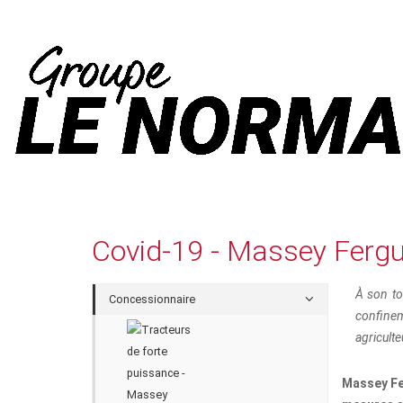
Covid-19 - Massey Fergu
À son to
Concessionnaire
confinem
agriculte
M
assey F