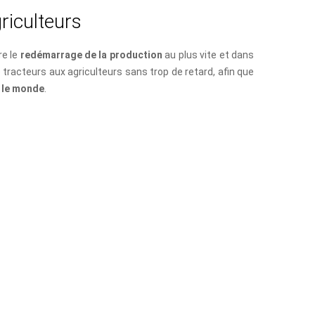
g
r
i
c
u
l
t
e
u
r
s
re le
redémarrage de la production
au plus vite et dans
tracteurs aux agriculteurs sans trop de retard, afin que
r le monde
.