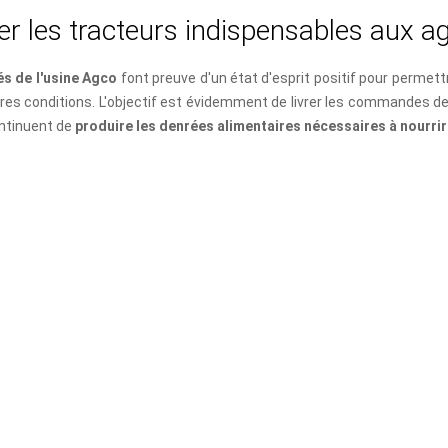
e
r
l
e
s
t
r
a
c
t
e
u
r
s
i
n
d
i
s
p
e
n
s
a
b
l
e
s
a
u
x
a
és de l'usine Agco
font preuve d'un état d'esprit positif pour permett
ures conditions. L'objectif est évidemment de livrer les commandes de 
ntinuent de
produire les denrées alimentaires nécessaires à nourri