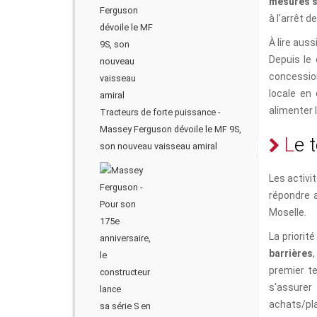
mesures s
à l'arrêt d
À lire auss
Depuis le
concessio
locale en
alimenter 
Tracteurs de forte puissance -
Massey Ferguson dévoile le MF 9S,
L
e
t
son nouveau vaisseau amiral
Les activi
répondre 
Moselle.
La priorit
barrières
,
premier t
s'assurer
achats/pla