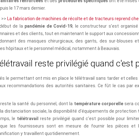
anitaires renforcées
et des
procédures spécifiques
ont été mises e
epuis le 17 mars dernier.
i >>
La fabrication de machines de récolte et de tracteurs reprend che
 début de la
pandémie de Covid-19
, le constructeur s’est organisé
nnaires et des clients, tout en maintenant le support aux concessi
 donnant des masques chirurgicaux, des gants, des sur-blouses et
les hôpitaux et le personnel médical, notamment à Beauvais.
é
l
é
t
r
a
v
a
i
l
r
e
s
t
e
p
r
i
v
i
l
é
g
i
é
q
u
a
n
d
c
'
e
s
t
tés le permettant ont mis en place le télétravail sans tarder et cell
aux recommandations des autorités sanitaires. Ce fût le cas par e
é reste la santé du personnel, dont la
température corporelle
sera co
 la distanciation sociale, la disponibilité d'équipements de protection 
emps, le
télétravail
reste privilégié quand c'est possible pour limite
 que les fournisseurs sont en mesure de fournir les pièces et 
nification y travaillent quotidiennement.