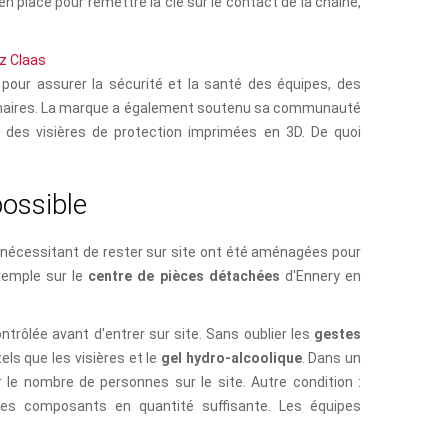
n place pour remettre la clé sur le contact de la chaîne,
z Claas
 pour assurer la sécurité et la santé des équipes, des
onnaires. La marque a également soutenu sa communauté
 des visières de protection imprimées en 3D. De quoi
p
o
s
s
i
b
l
e
es nécessitant de rester sur site ont été aménagées pour
xemple sur le
centre de pièces détachées
d'Ennery en
ntrôlée avant d'entrer sur site. Sans oublier les
gestes
tels que les visières et le
gel hydro-alcoolique
. Dans un
r le nombre de personnes sur le site. Autre condition :
les composants en quantité suffisante. Les équipes