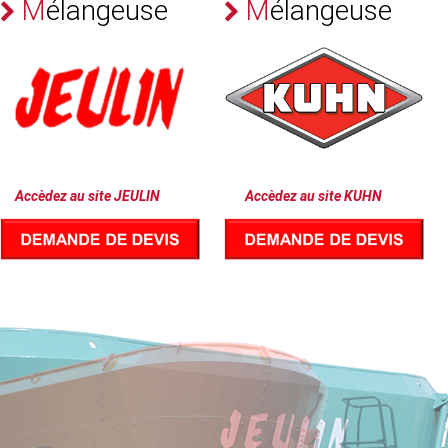
M
é
l
a
n
g
e
u
s
e
M
é
l
a
n
g
e
u
s
e
Ac
cèdez au site JEULIN
Accèdez au site KUHN