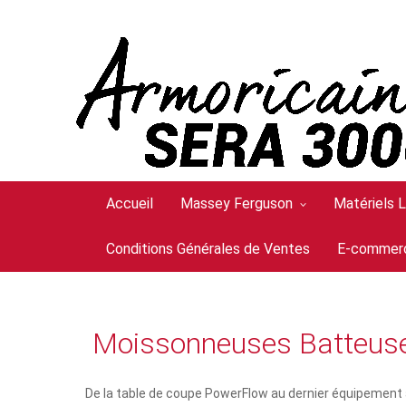
Accueil
Massey Ferguson
Matériels 
Conditions Générales de Ventes
E-commer
Moissonneuses Batteus
De la table de coupe PowerFlow au dernier équipement 