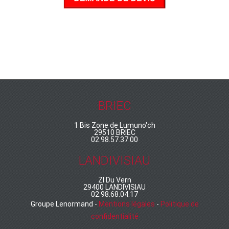
BRIEC
1 Bis Zone de Lumuno'ch
29510 BRIEC
02.98.57.37.00
LANDIVISIAU
ZI Du Vern
29400 LANDIVISIAU
02.98.68.04.17
Groupe Lenormand -
Mentions légales
-
Politique de
confidentialité