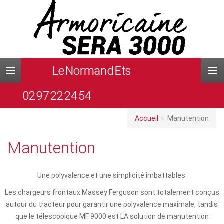
Le Normand Ets
Toggle
navigation
02 97 22 24 54
Accueil
Manutention
Manutention
Une polyvalence et une simplicité imbattables.
Les chargeurs frontaux Massey Ferguson sont totalement conçus
autour du tracteur pour garantir une polyvalence maximale, tandis
que le télescopique MF 9000 est LA solution de manutention